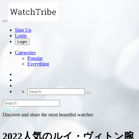
Sign Up
Login
Login
Categories
Popular
Everything
Sign Up
Discover and share the most beautiful watches
2022人気のルイ・ヴィトン腕