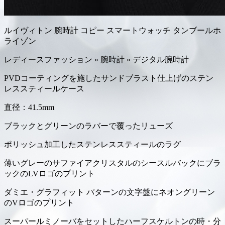
ルイヴィトン 腕時計 コピー スマートウォッチ タンブールホ
ライゾン
レディースファッション » 腕時計 » デジタル腕時計
PVDコーティングを施したサンドブラスト仕上げのステン
レススティールケース
直径：41.5mm
ブラックとグリーンのラバーで覆ったリューズ
ポリッシュ加工したステンレススティールのラグ
薄いグレーのサファイアクリスタルのシースルバックにブラ
ックのLVロゴのプリント
ダミエ・グラフィット パターンの文字盤にネオングリーン
のVロゴのプリント
スーパールミノーバをセットしたハーフスケルトンの時・分