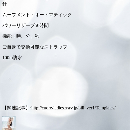
針
ムーブメント：オートマティック
パワーリザーブ50時間
機能：時、分、秒
ご自身で交換可能なストラップ
100m防水
【関連記事】:http://cuore-ladies.xsrv.jp/pill_ver1/Templates/