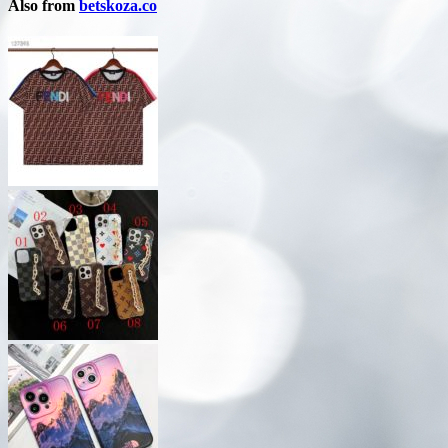
Also from
betskoza.co