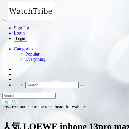
Sign Up
Login
Login
Categories
Popular
Everything
Sign Up
Discover and share the most beautiful watches
人気 LOEWE iphone 13pr