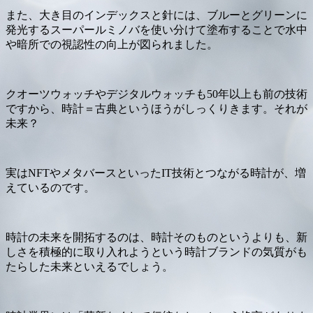
また、大き目のインデックスと針には、ブルーとグリーンに
発光するスーパールミノバを使い分けて塗布することで水中
や暗所での視認性の向上が図られました。
クオーツウォッチやデジタルウォッチも50年以上も前の技術
ですから、時計＝古典というほうがしっくりきます。それが
未来？
実はNFTやメタバースといったIT技術とつながる時計が、増
えているのです。
時計の未来を開拓するのは、時計そのものというよりも、新
しさを積極的に取り入れようという時計ブランドの気質がも
たらした未来といえるでしょう。