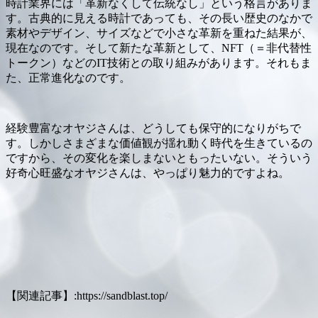
時計業界には「革新なくして伝統なし」という格言がありま
す。古典的に見える時計であっても、その長い歴史のなかで
素材やデザイン、サイズなどで小さな革新を重ねた結果が、
現在なのです。そして新たな革新として、NFT（＝非代替性
トークン）などのIT技術との取り組みがあります。それもま
た、正常進化なのです。
経験豊富なオヤジさんは、どうしても保守的になりがちで
す。しかしさまざまな価値観が揺れ動く時代を生きているの
ですから、その変化を楽しまないともったいない。そういう
好奇心旺盛なオヤジさんは、やっぱり魅力的ですよね。
【関連記事】:https://sandblast.top/