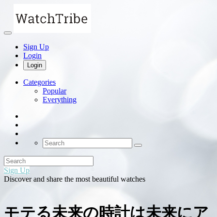
Sign Up
Login
Login
Categories
Popular
Everything
Sign Up
Discover and share the most beautiful watches
モテる未来の時計は未来にア