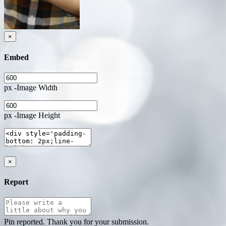
×
Embed
px -Image Width
px -Image Height
×
Report
Pin reported. Thank you for your submission.