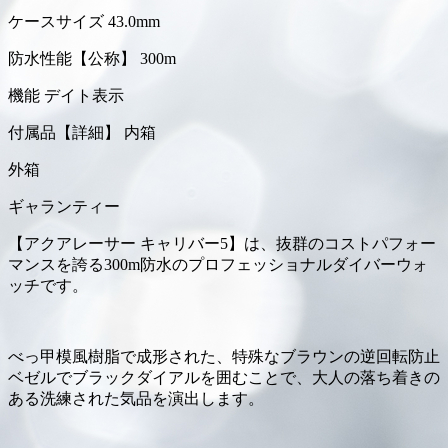
ケースサイズ 43.0mm
防水性能【公称】 300m
機能 デイト表示
付属品【詳細】 内箱
外箱
ギャランティー
【アクアレーサー キャリバー5】は、抜群のコストパフォー
マンスを誇る300m防水のプロフェッショナルダイバーウォ
ッチです。
べっ甲模風樹脂で成形された、特殊なブラウンの逆回転防止
ベゼルでブラックダイアルを囲むことで、大人の落ち着きの
ある洗練された気品を演出します。