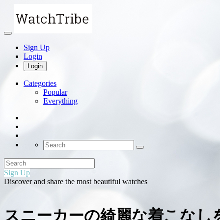
Sign Up
Login
Login
Categories
Popular
Everything
Sign Up
Discover and share the most beautiful watches
スニーカーの綺麗な着こなし