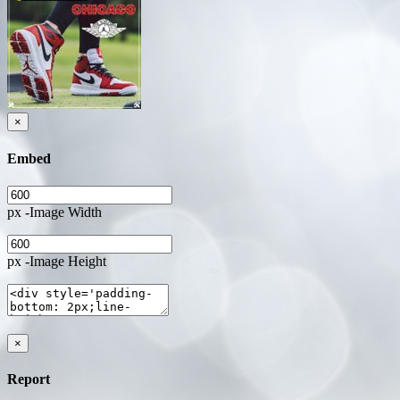
×
Embed
px -Image Width
px -Image Height
×
Report