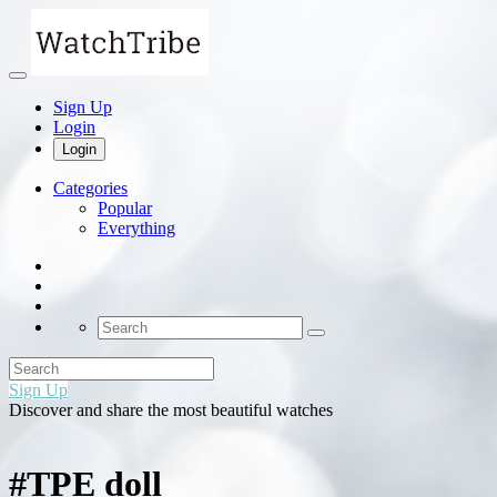
Sign Up
Login
Login
Categories
Popular
Everything
Sign Up
Discover and share the most beautiful watches
#TPE doll