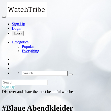
Sign Up
Login
Login
Categories
Popular
Everything
Sign Up
Discover and share the most beautiful watches
#Blaue Abendkleider