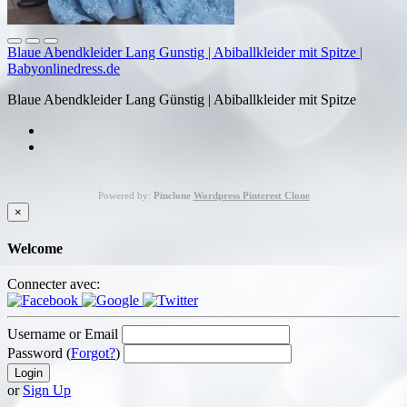
Blaue Abendkleider Lang Gunstig | Abiballkleider mit Spitze |
Babyonlinedress.de
Blaue Abendkleider Lang Günstig | Abiballkleider mit Spitze
Powered by:
Pinclone
Wordpress Pinterest Clone
×
Welcome
Connecter avec:
Username or Email
Password (
Forgot?
)
or
Sign Up