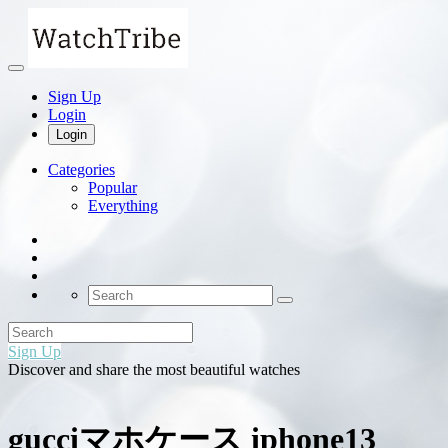
Sign Up
Login
Login
Categories
Popular
Everything
Sign Up
Discover and share the most beautiful watches
gucciマホケース iphone13