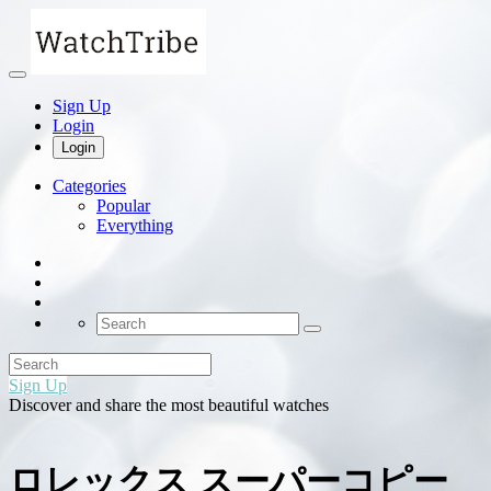
Sign Up
Login
Login
Categories
Popular
Everything
Sign Up
Discover and share the most beautiful watches
ロレックス スーパーコピー