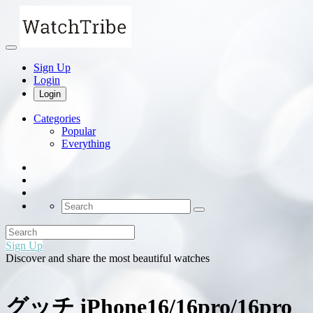
Sign Up
Login
Login
Categories
Popular
Everything
Sign Up
Discover and share the most beautiful watches
グッチ iPhone16/16pro/16pro